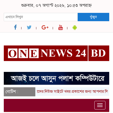
শুক্রবার, ০৭ অগাস্ট ২০২৬, ১০:৫৩ অপরাহ্ন
খুঁজুন
নোটিশ :
আমাদের নিউজ সাইটে খবর প্রকাশের জন্য আপনার লিখা (তথ্য,
Toggle
naviga