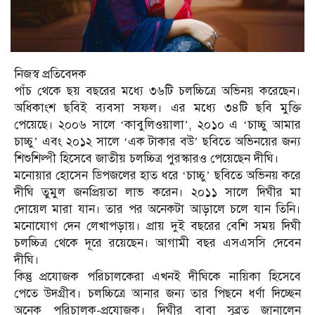
নিজস্ব প্রতিবেদক
পাঁচ থেকে ছয় বছরের মধ্যে ৩৬টি চলচ্চিত্রে অভিনয় করেছেন।
অধিকাংশ ছবিই ব্যবসা সফল। এর মধ্যে ৩৪টি ছবি মুক্তি
পেয়েছে। ২০০৬ সালে ‘কাবুলিওয়ালা’, ২০১০ এ ‘চাচ্চু আমার
চাচ্চু’ এবং ২০১২ সালে ‘এক টাকার বউ’ ছবিতে অভিনয়ের জন্য
শিশুশিল্পী হিসেবে জাতীয় চলচ্চিত্র পুরস্কারও পেয়েছেন দীঘি।
মনোয়ার হোসেন ডিপজলের হাত ধরে ‘চাচ্চু’ ছবিতে অভিনয় করে
দীঘি তুমুল জনপ্রিয়তা লাভ করেন। ২০১১ সালে দিঘীর মা
দোয়েল মারা যান। তার পর অনেকটা আড়ালে চলে যান তিনি।
মনোযোগ দেন লেখাপড়ায়। প্রায় দুই বছরের বেশি সময় দিঘী
চলচ্চিত্র থেকে দূরে রয়েছেন। আগামী বছর এসএসসি দেবেন
দীঘি।
কিন্তু প্রযোজক পরিচালকেরা এখনই দীঘিকে নায়িকা হিসেবে
পেতে উদগ্রীব। চলচ্চিত্রে আনার জন্য তার পিছনে ধর্ণা দিচ্ছেন
অনেক পরিচালক-প্রযোজক। দিঘীর বাবা সুব্রত জানালেন