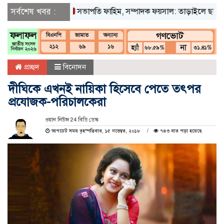
সর্বশেষ খবর :
সভাপতি ফাহিম, সম্পাদক ফয়সাল: তাড়াইলে ছাত্র অধিকার 
প্রচ্ছদ
বিনোদন
দীঘিকে এখনই নায়িকা হিসেবে পেতে তৎপর
প্রযোজক-পরিচালকেরা
ওয়ান নিউজ 24 বিডি ডেস্ক
আপডেট সময় বৃহস্পতিবার, ১৫ নভেম্বর, ২০১৮
৭৪৩ বার পড়া হয়েছে