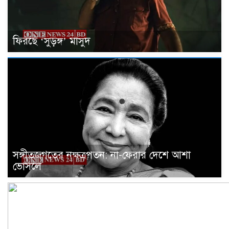
ফিরছে ‘সুড়ঙ্গ’ মাসুদ
সঙ্গীতজগতের নক্ষত্রপতন: না-ফেরার দেশে আশা
ভোসলে