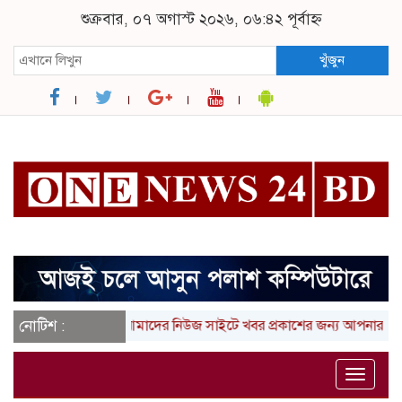
শুক্রবার, ০৭ অগাস্ট ২০২৬, ০৬:৪২ পূর্বাহ্ন
খুঁজুন
নোটিশ :
আমাদের নিউজ সাইটে খবর প্রকাশের জন্য আপনার লিখা (তথ্
Toggle
naviga