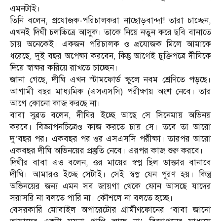
এমনটাই।
তিনি বলেন, প্রযোজক-পরিচালকরা নাছোড়বান্দা! তারা চাচ্ছেন,
এখনই দিঘী চলচ্চিত্রে আসুক। তাকে নিয়ে নতুন করে ছবি বানাতে
চায় অনেকেই। একজন পরিচালক ও প্রযোজক মিলে আমাকে
ধরেছে, দুই বছর অপেক্ষা করবেন, কিন্তু আগেই চুক্তিপত্রে দীঘিকে
দিয়ে স্বাক্ষর করিয়ে রাখতে চাচ্ছেন।
জানা গেছে, দীঘি এখন স্টামফোর্ড স্কুলে নবম শ্রেণিতে পড়ছে।
আগামী বছর মাধ্যমিক (এসএসসি) পরীক্ষায় অংশ নেবে। তার
আগে কোনো কাজ করছে না।
বাবা সুব্রত বলেন, দীঘির ইচ্ছে আছে সে সিনেমায় অভিনয়
করবে। বিজ্ঞাপনচিত্রেও কাজ করতে চায় সে। তবে তা আরো
দু’বছর পর। একবছর পর ওর এসএসসি পরীক্ষা। তারপর আরো
একবছর দীঘি অভিনয়ের প্রস্তুতি নেবে। এরপর কাজ শুরু করবে।
দিঘীর বাবা এও বলেন, ওর মায়ের স্বপ্ন ছিল ডাক্তার বানাবে
দীঘি। আমারও ইচ্ছে সেটাই। সেই স্বপ্ন যেন পূরণ হয়। কিন্তু
অভিনয়ের জন্য এমন সব জায়গা থেকে ফোন আসছে যাদের
সরাসরি না বলতে পারি না। কৌশলে না বলতে হচ্ছে।
বেসরকারি মোবাইল অপারেটোর গ্রামীণফোনের ‘বাবা জানো