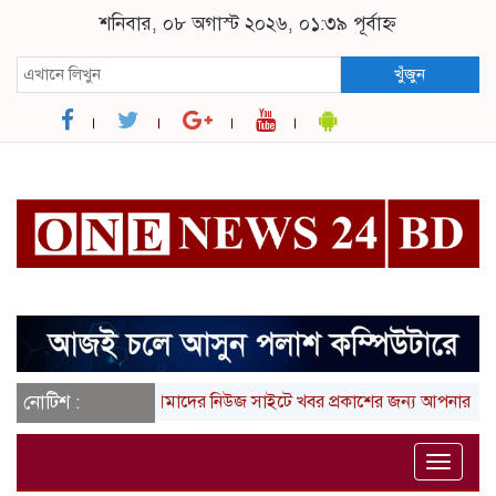
শনিবার, ০৮ অগাস্ট ২০২৬, ০১:৩৯ পূর্বাহ্ন
খুঁজুন
নোটিশ :
আমাদের নিউজ সাইটে খবর প্রকাশের জন্য আপনার লিখা (তথ্
Toggle
naviga