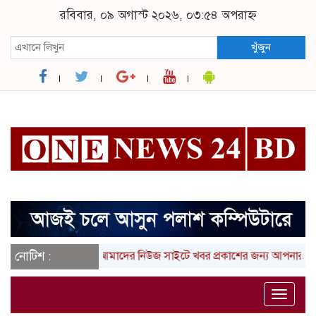
রবিবার, ০৯ অগাস্ট ২০২৬, ০৩:৫৪ অপরাহ্ন
খুঁজুন
নোটিশ :
আমাদের নিউজ সাইটে খবর প্রকাশের জন্য আপনার লিখা (তথ
Toggle
naviga